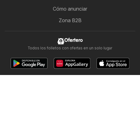
Cómo anunciar
Zona B2B
Ofertero
Todos los folletos con ofertas en un solo lugar
Otros países:
Argentina
Brasil
Chile
España
México
Perú
Portugal
United States
Copyright © 2026
Ofertero.com.co
.
Establecer política de privacidad