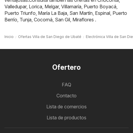
ventajosas.Consulta también las ofertas en
Chocontá
,
Valledupar
,
Lorica
,
Melgar
,
Villamaría
,
Puerto Boyacá
,
Puerto Triunfo
,
María La Baja
,
San Martín
,
Espinal
,
Puerto
Berrío
,
Tunja
,
Cocorná
,
San Gil
,
Miraflores
.
Inicio
Ofertas Villa de San Diego de Ubaté
Electrónica Villa de San D
Ofertero
FAQ
Contacto
Lista de comercios
Lista de productos