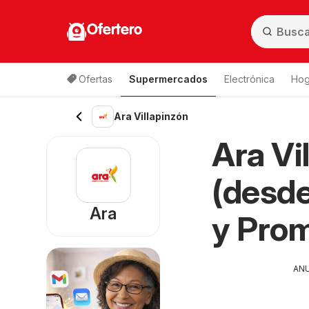
Ofertero
Ofertas
Supermercados
Electrónica
Hog
Ara Villapinzón
Ara Vi
(desde
Ara
y Pro
AN