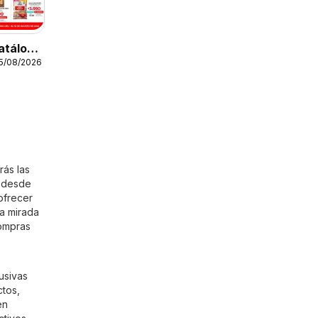
atálogo
15/08/2026
s, más
s
rás las
o desde
ofrecer
na mirada
compras
usivas
ctos,
en