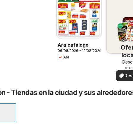
Ara catálogo
Ofe
06/08/2026 - 12/08/2026
loc
Ara
Desc
ofer
espec
Des
ofe
ón - Tiendas en la ciudad y sus alrededore