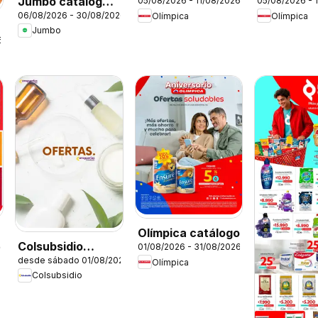
Jumbo catálogo
05/08/2026 - 11/08/2026
05/08/2026 - 
Miércoles de
Aniversari
06/08/2026 - 30/08/2026
Olímpica
Olímpica
Home days
Plaza
Jumbo
6
Olímpica catálogo
Colsubsidio
01/08/2026 - 31/08/2026
26
desde sábado 01/08/2026
catálogo
Olímpica
Colsubsidio