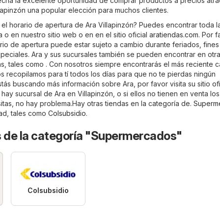
vecha la excelente oportunidad de comprar productos a precios atra
llapinzón una popular elección para muchos clientes.
 el horario de apertura de Ara Villapinzón? Puedes encontrar toda l
 o en nuestro sitio web o en en el sitio oficial
aratiendas.com
. Por f
rio de apertura puede estar sujeto a cambio durante feriados, fines
eciales. Ara y sus sucursales también se pueden encontrar en otr
, tales como . Con nosotros siempre encontrarás el más reciente c
os recopilamos para tí todos los días para que no te pierdas ningún
tás buscando más información sobre Ara, por favor visita su sitio ofi
o hay sucursal de Ara en Villapinzón, o si ellos no tienen en venta los
tas, no hay problema.Hay otras tiendas en la categoría de.
Superm
dad, tales como
Colsubsidio
.
s de la categoría "Supermercados"
Colsubsidio