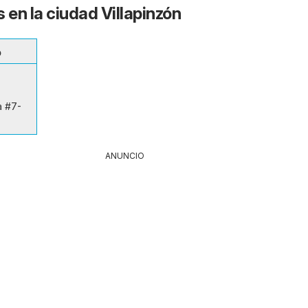
 en la ciudad Villapinzón
o
a #7-
ANUNCIO