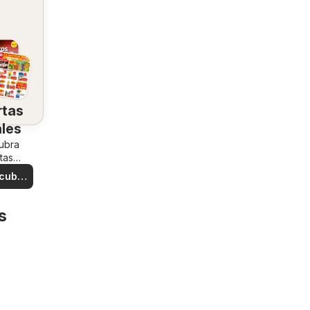
rtas
ales
ubra
tas
iales
cubre
rtas
s