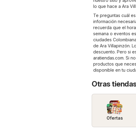
nuestro sitio y apro
lo que hace a Ara Vi
Te preguntas cuál es
información necesaria
recuerda que el hora
semana o eventos esp
ciudades Colombianas
de Ara Villapinzón. L
descuento. Pero si es
aratiendas.com
. Si n
productos que necesi
disponible en tu ciu
Otras tienda
Ofertas