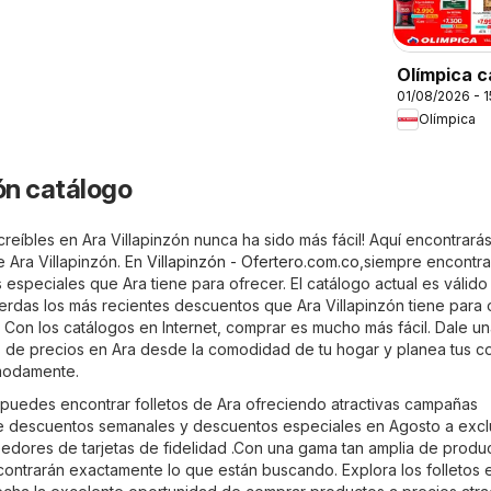
Olímpica c
01/08/2026 - 
Más punto
Olímpica
ahorro
zón catálogo
reíbles en Ara Villapinzón nunca ha sido más fácil! Aquí encontrará
 Ara Villapinzón. En
Villapinzón - Ofertero.com.co
,siempre encontra
 especiales que Ara tiene para ofrecer. El catálogo actual es válid
erdas los más recientes descuentos que Ara Villapinzón tiene para 
. Con los catálogos en Internet, comprar es mucho más fácil. Dale u
as de precios en Ara desde la comodidad de tu hogar y planea tus 
modamente.
, puedes encontrar folletos de Ara ofreciendo atractivas campañas
 descuentos semanales y descuentos especiales en Agosto a excl
eedores de tarjetas de fidelidad .Con una gama tan amplia de produ
ncontrarán exactamente lo que están buscando. Explora los folletos 