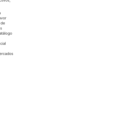
ctivos,
a
avor
 de
as
atálogo
cial
ercados