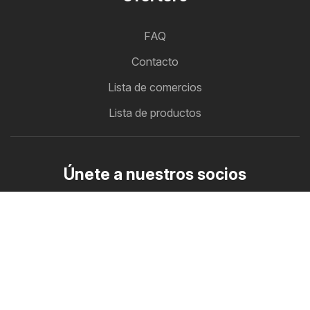
FAQ
Contacto
Lista de comercios
Lista de productos
Únete a nuestros socios
Cómo anunciar
Zona B2B
Ofertero
Todos los folletos con ofertas en un solo lugar