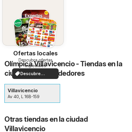
Ofertas locales
Descubra ofertas
Olímpica Villavicencio - Tiendas en la
especiales
ciudad y sus alrededores
Descubre
ofertas
Villavicencio
Av 40, L 16B-159
Otras tiendas en la ciudad
Villavicencio