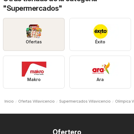
"Supermercados"
Ofertas
Éxito
Makro
Ara
Inicio
Ofertas Villavicencio
Supermercados Villavicencio
Olímpica V
Ofertero