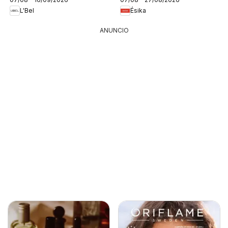
L'Bel
Ésika
ANUNCIO