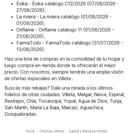
Ésika - Ésika catálogo C12/2026 (07/08/2026 -
27/08/2026)
,
La riviera - La riviera catalógo (01/08/2026 -
01/09/2026)
,
Oriflame - Oriflame catálogo 11 (01/08/2026 -
21/08/2026)
,
FarmaTodo - FarmaTodo catálogo (31/07/2026 -
13/08/2026)
.
Haz una lista de compras en la comodidad de tu hogar y
luego compra en-tienda donde te ofrecerán el mejor
precio. Con nosotros, siempre tendrás una amplia visión
de ofertas especiales en Villeta .
Buscás más rebajas? Dale una mirada a los últimos
folletos de otras ciudades:
Villeta
,
Melgar
,
Neiva
,
Espinal
,
Restrepo
,
Chía
,
Tocancipá
,
Yopal
,
Agua de Dios
,
Tunja
,
San Martín
,
María La Baja
,
Maicao
,
Aguachica
,
Dosquebradas
.
Inicio
Ofertas Villeta
Salud y Belleza Villeta