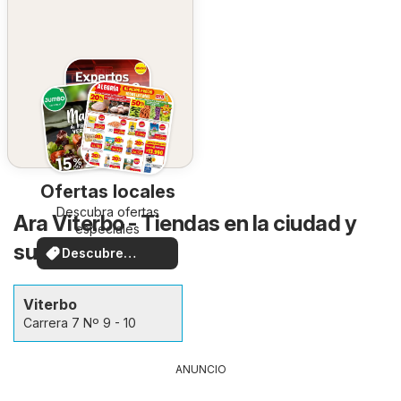
Ofertas locales
Descubra ofertas
Ara Viterbo - Tiendas en la ciudad y
especiales
sus alrededores
Descubre
ofertas
Viterbo
Carrera 7 Nº 9 - 10
ANUNCIO