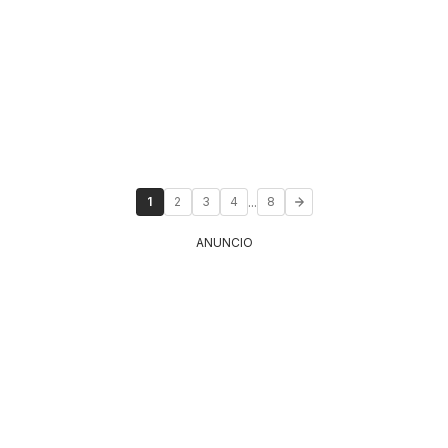
...
1
2
3
4
8
ANUNCIO