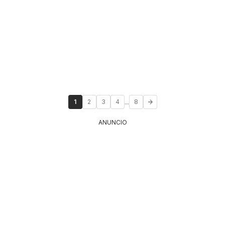
...
1
2
3
4
8
ANUNCIO