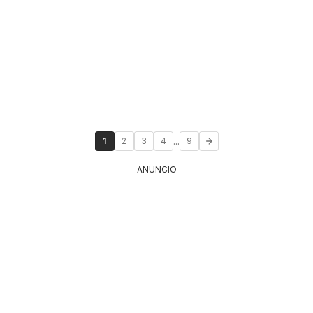
...
1
2
3
4
9
ANUNCIO