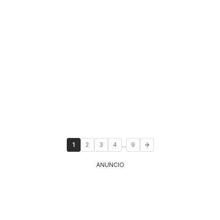
...
1
2
3
4
9
ANUNCIO