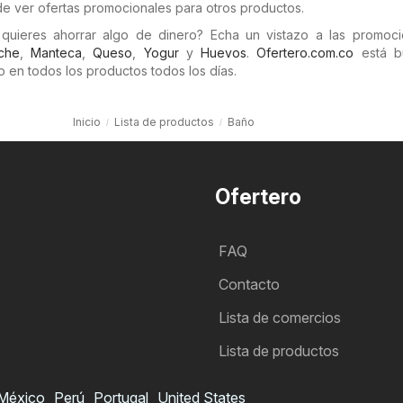
de ver ofertas promocionales para otros productos.
quieres ahorrar algo de dinero? Echa un vistazo a las promoc
che
,
Manteca
,
Queso
,
Yogur
y
Huevos
.
Ofertero.com.co
está b
 en todos los productos todos los días.
Inicio
Lista de productos
Baño
Ofertero
FAQ
Contacto
Lista de comercios
Lista de productos
México
Perú
Portugal
United States