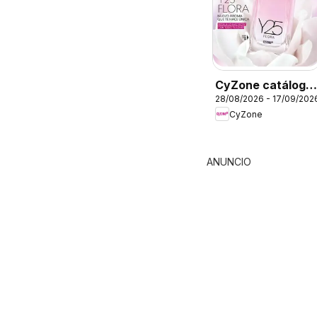
CyZone catálogo
28/08/2026 - 17/09/202
C13
CyZone
ANUNCIO