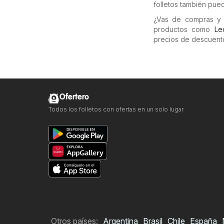
folletos también pue
¿Vas de compras y 
productos como
Le
precios de descuento
Ofertero
Todos los folletos con ofertas en un solo lugar
Otros países:
Argentina
Brasil
Chile
España