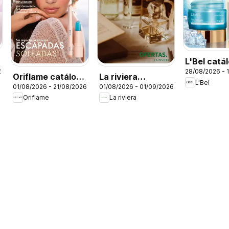
L'Bel catá
6
28/08/2026 - 
C13
Oriflame catálogo
La riviera
L'Bel
01/08/2026 - 21/08/2026
01/08/2026 - 01/09/2026
11
catalógo
Oriflame
La riviera