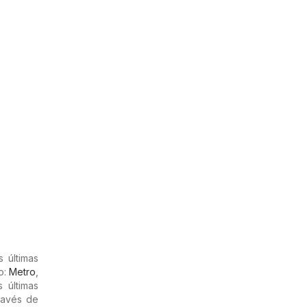
 últimas
o:
Metro
,
s últimas
ravés de