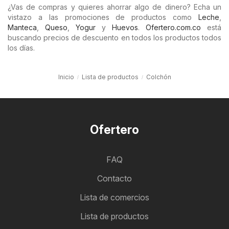
¿Vas de compras y quieres ahorrar algo de dinero? Echa un
vistazo a las promociones de productos como
Leche
,
Manteca
,
Queso
,
Yogur
y
Huevos
.
Ofertero.com.co
está
buscando precios de descuento en todos los productos todos
los días.
Inicio
Lista de productos
Colchón
Ofertero
FAQ
Contacto
Lista de comercios
Lista de productos