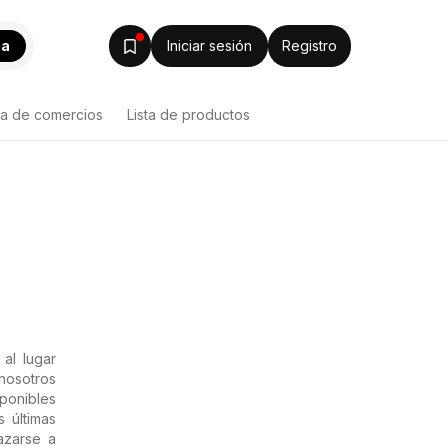
ca
Iniciar sesión
Registro
ta de comercios
Lista de productos
al lugar
 nosotros
ponibles
s últimas
azarse a