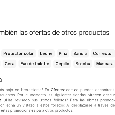
mbién las ofertas de otros productos
Protector solar
Leche
Piña
Sandía
Corrector
Cera
Eau de toilette
Cepillo
Brocha
Máscara
a
más bajo en Herramienta? En
Ofertero.com.co
puedes encontrar t
escuentos. Por el momento las siguientes tiendas ofrecen descu
e
. ¿Has revisado sus últimos folletos? Para las últimas promoc
or, echa un vistazo a estos folletos: Al desplazarse a través de
ertas promocionales para otros productos.