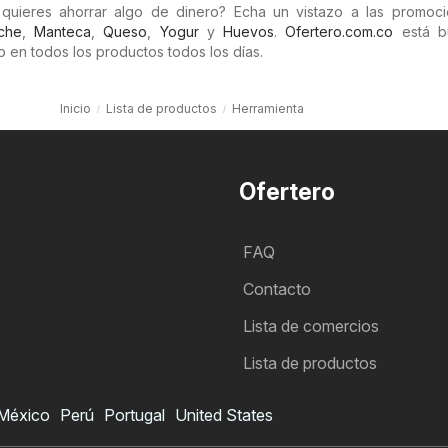
quieres ahorrar algo de dinero? Echa un vistazo a las promoc
che
,
Manteca
,
Queso
,
Yogur
y
Huevos
.
Ofertero.com.co
está b
 en todos los productos todos los días.
Inicio
Lista de productos
Herramienta
Ofertero
FAQ
Contacto
Lista de comercios
Lista de productos
México
Perú
Portugal
United States