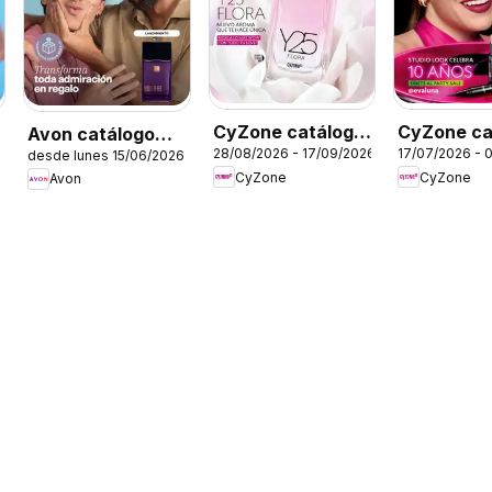
CyZone catálogo
CyZone ca
Avon catálogo
28/08/2026 - 17/09/2026
17/07/2026 - 
desde lunes 15/06/2026
C13
C11/2026
Ciclo 8
CyZone
CyZone
Avon