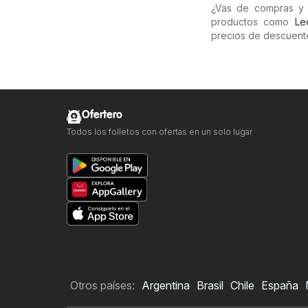
¿Vas de compras y 
productos como
Le
precios de descuento
Ofertero
Todos los folletos con ofertas en un solo lugar
Otros países:
Argentina
Brasil
Chile
España