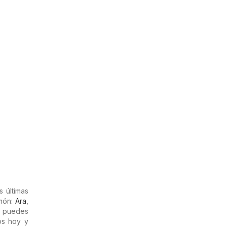
 últimas
imón:
Ara
,
o puedes
os hoy y