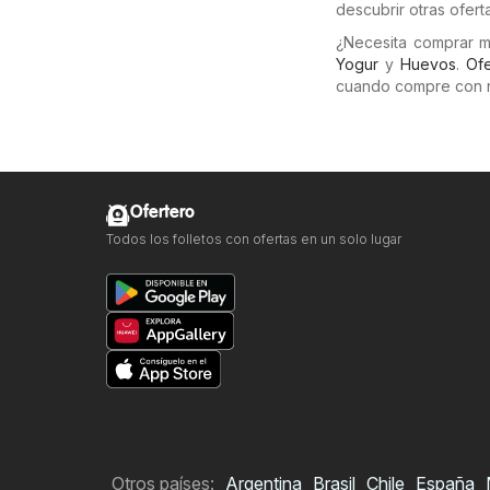
descubrir otras ofert
¿Necesita comprar 
Yogur
y
Huevos
.
Ofe
cuando compre con 
Ofertero
Todos los folletos con ofertas en un solo lugar
Otros países:
Argentina
Brasil
Chile
España