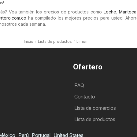
as!
más? Vea también los precios de productos como
Leche
,
Manteca
rtero.com.co
ha compilado los mejores precios para usted. Ahorr
nosotros cada semana.
Inicio
Lista de productos
Limón
Ofertero
FAQ
Contacto
Lista de comercios
Lista de productos
México
Perú
Portugal
United States