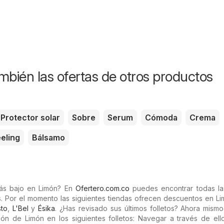
mbién las ofertas de otros productos
Protector solar
Sobre
Serum
Cómoda
Crema
eling
Bálsamo
más bajo en Limón? En
Ofertero.com.co
puedes encontrar todas las
. Por el momento las siguientes tiendas ofrecen descuentos en L
sto
,
L'Bel
y
Ésika
. ¿Has revisado sus últimos folletos? Ahora mism
ión de Limón en los siguientes folletos: Navegar a través de ell