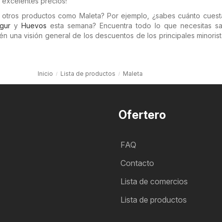
s excelentes precios!
n otros productos como Maleta? Por ejemplo, ¿sabes cuánto cues
gur
y
Huevos
esta semana? Encuentra todo lo que necesitas s
tén una visión general de los descuentos de los principales minoris
Inicio
Lista de productos
Maleta
Ofertero
FAQ
Contacto
Lista de comercios
Lista de productos