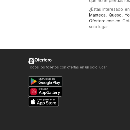
que no te pierdas lo
¿Estás interesado e
Manteca
,
Queso
,
Yo
Ofertero.com.co
. Ob
solo lugar.
Ofertero
Todos los folletos con ofertas en un solo lugar