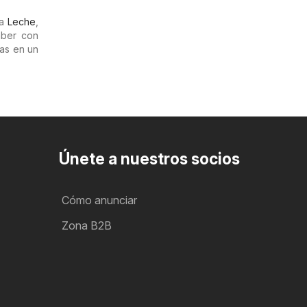
ta
Leche
,
aber con
tas en un
Únete a nuestros socios
Cómo anunciar
Zona B2B