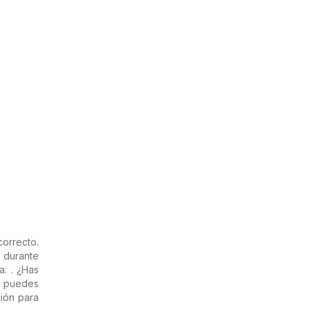
orrecto.
s durante
: . ¿Has
a puedes
ión para