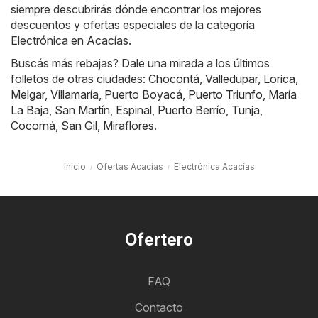
siempre descubrirás dónde encontrar los mejores
descuentos y ofertas especiales de la categoría
Electrónica en Acacías.
Buscás más rebajas? Dale una mirada a los últimos
folletos de otras ciudades:
Chocontá
,
Valledupar
,
Lorica
,
Melgar
,
Villamaría
,
Puerto Boyacá
,
Puerto Triunfo
,
María
La Baja
,
San Martín
,
Espinal
,
Puerto Berrío
,
Tunja
,
Cocorná
,
San Gil
,
Miraflores
.
Inicio
Ofertas Acacías
Electrónica Acacías
Ofertero
FAQ
Contacto