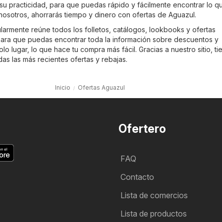
su practicidad, para que puedas rápido y fácilmente encontrar lo q
nosotros, ahorrarás tiempo y dinero con ofertas de Aguazul.
larmente reúne todos los folletos, catálogos, lookbooks y ofertas
ara que puedas encontrar toda la información sobre descuentos y
o lugar, lo que hace tu compra más fácil. Gracias a nuestro sitio, ti
as las más recientes ofertas y rebajas.
Inicio
Ofertas Aguazul
Ofertero
FAQ
Contacto
Lista de comercios
Lista de productos