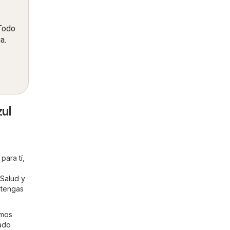
 Todo
a.
ul
para tí,
Salud y
 tengas
imos
ñado