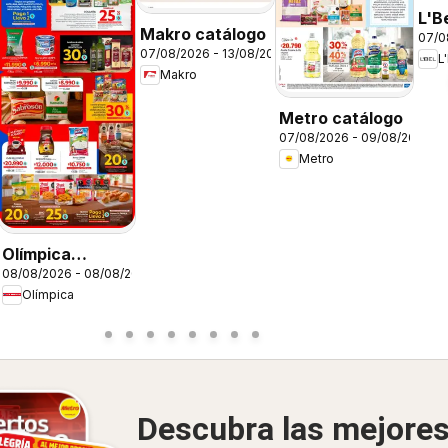
26
L'B
Makro catálogo
07/0
C12
07/08/2026 - 13/08/2026
L
Makro
Metro catálogo
07/08/2026 - 09/08/2026
Metro
Olímpica
08/08/2026 - 08/08/2026
catálogo súper
Olímpica
ofertas
Descubra las mejore