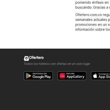
poniendo énfasis en 
buscando. Gracias a 
Ofertero.com.co regu
semanales actuales p
promociones en un sol
información sobre tod
Ofertero
Todos los folletos con ofertas en un solo lugar