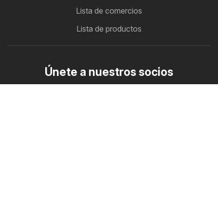
Lista de comercios
Lista de productos
Únete a nuestros socios
Cómo anunciar
Zona B2B
Ofertero
Todos los folletos con ofertas en un solo lugar