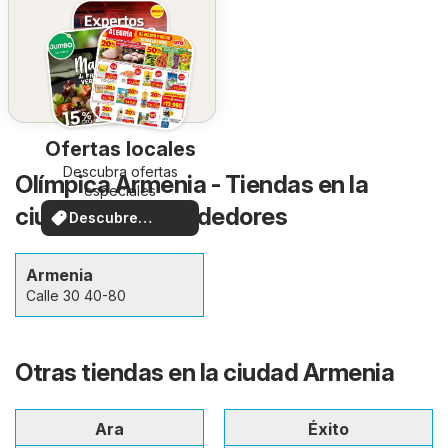
Ofertas locales
Descubra ofertas
Olímpica Armenia - Tiendas en la
especiales
ciudad y sus alrededores
Descubre
ofertas
Armenia
Calle 30 40-80
Otras tiendas en la ciudad Armenia
Ara
Éxito