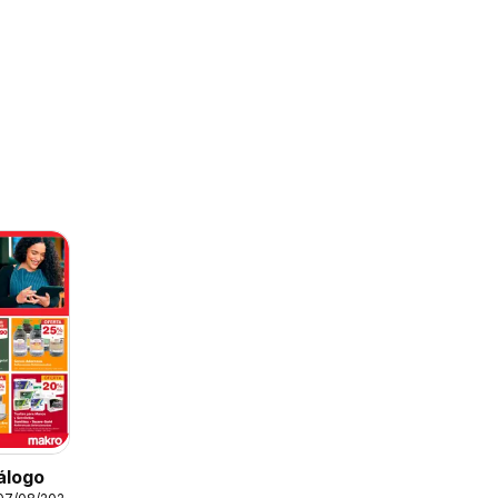
s
álogo