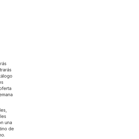
arás
trarás
tálogo
es
oferta
 semana
les,
les
on una
tino de
no.