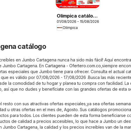
Olímpica catálogo
01/08/2026 - 15/08/2026
Más puntos, más
Olímpica
ahorro
gena catálogo
creíbles en Jumbo Cartagena nunca ha sido más fácil! Aquí encontr
de Jumbo Cartagena. En
Cartagena - Ofertero.com.co
,siempre encon
rtas especiales que Jumbo tiene para ofrecer. Consulta el actual ca
que es válido por 07/08/2026 - 17/08/2026 .Busca las más recient
de la comodidad de tu hogar y planea tu compra con facilidad. La 
do, así que no dudes y benefíciate con las grandes ofertas de esta
 resto con sus atractivas ofertas especiales,ya sea ofertas semana
dad u otras ofertas en el mes de, Agosto. Sus catálogos promociona
uctos para todos. Los clientes pueden de esta forma beneficiarse c
ctos de calidad a precios accesibles, lo que hace a Jumbo un des
n Jumbo Cartagena, la calidad y los precios increíbles van de la ma