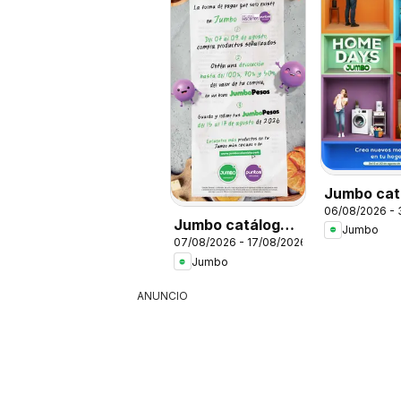
Jumbo cat
06/08/2026 -
Home day
Jumbo catálogo
Jumbo
07/08/2026 - 17/08/2026
al 100
Jumbo
ANUNCIO