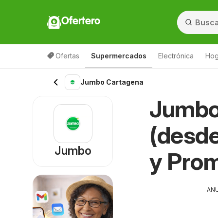
Ofertero
Ofertas
Supermercados
Electrónica
Hog
Jumbo Cartagena
Jumbo
(desde
Jumbo
y Pro
AN