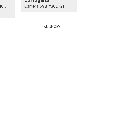
Cartagena
46 ,
Carrera 59B #30D-21
ANUNCIO