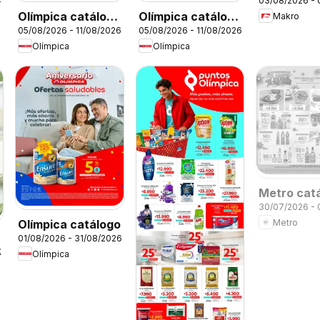
03/08/2026 -
Olímpica catálogo
Olímpica catálogo
Makro
05/08/2026 - 11/08/2026
05/08/2026 - 11/08/2026
Miércoles de
Aniversario
Olímpica
Olímpica
Plaza
Metro cat
30/07/2026 -
Metro
Olímpica catálogo
01/08/2026 - 31/08/2026
26
Olímpica