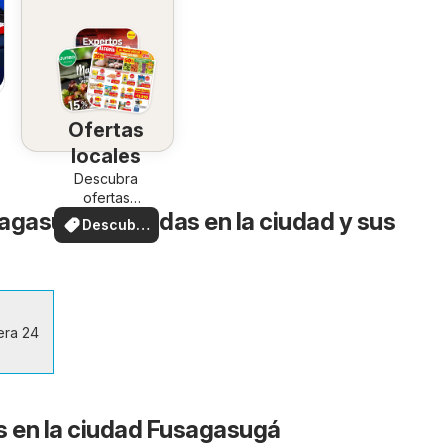
Ofertas
6
locales
Descubra
ofertas
agasugá - Tiendas en la ciudad y sus
especiales
Descubre
ofertas
era 24
s en la ciudad Fusagasugá