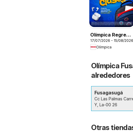
Olímpica Regreso
17/07/2026 - 15/08/202
a clases
Olímpica
Olímpica Fus
alrededores
Fusagasugá
Cc Las Palmas Carr
Y, La-00 26
Otras tienda