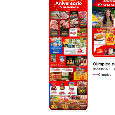
Olímpica c
05/08/2026 - 
Miércoles
Olímpica
Plaza