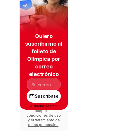
Quiero
suscribirme al
folleto de
Olímpica por
correo
electrónico
Suscríbase
Al iniciar sesión,
acepta las
condiciones de uso
y el
tratamiento de
datos personales
.