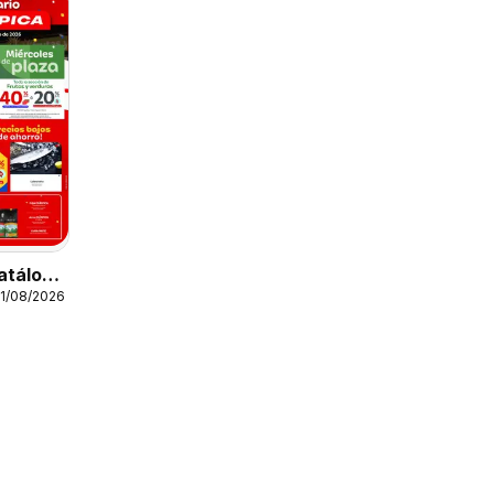
atálogo
11/08/2026
 de