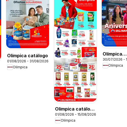
Olímpica
Olímpica catálogo
30/07/2026 - 
Aniversari
01/08/2026 - 31/08/2026
Olímpica
Ofertas tex
Olímpica
6
electro
Olímpica catálogo
01/08/2026 - 15/08/2026
Más puntos, más
Olímpica
ahorro