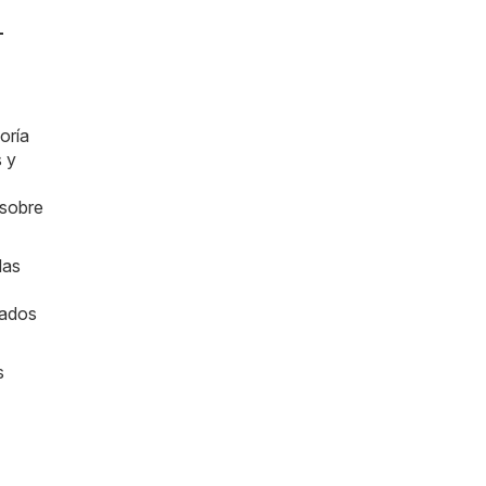
-
oría
 y
 sobre
das
zados
s