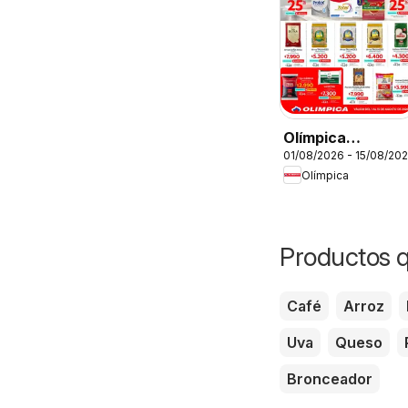
Olímpica
01/08/2026 - 15/08/20
catálogo Más
Olímpica
puntos, más
ahorro
Productos q
Café
Arroz
Uva
Queso
Bronceador