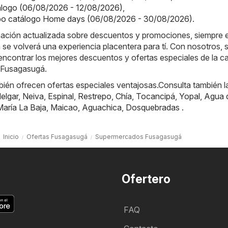
tálogo (06/08/2026 - 12/08/2026)
,
o catálogo Home days (06/08/2026 - 30/08/2026)
.
rmación actualizada sobre descuentos y promociones, siempre 
a se volverá una experiencia placentera para tí. Con nosotros, 
ncontrar los mejores descuentos y ofertas especiales de la c
 Fusagasugá.
ién ofrecen ofertas especiales ventajosas.Consulta también l
elgar
,
Neiva
,
Espinal
,
Restrepo
,
Chía
,
Tocancipá
,
Yopal
,
Agua 
María La Baja
,
Maicao
,
Aguachica
,
Dosquebradas
.
Inicio
Ofertas Fusagasugá
Supermercados Fusagasugá
Ofertero
FAQ