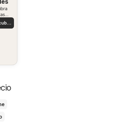
les
ubra
tas
ales
cubre
tas
cio
he
o