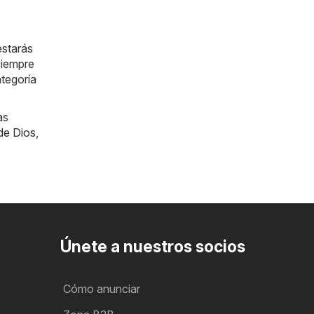
estarás
siempre
ategoría
as
de Dios
,
Únete a nuestros socios
Cómo anunciar