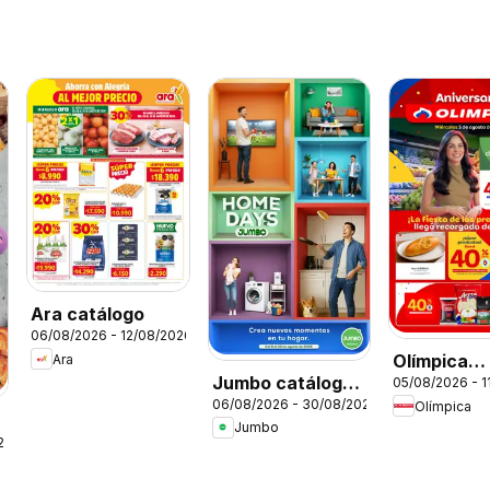
Ara catálogo
06/08/2026 - 12/08/2026
Olímpica
Ara
Jumbo catálogo
05/08/2026 - 1
catálogo
06/08/2026 - 30/08/2026
Olímpica
Home days
Miércoles 
Jumbo
Plaza
26