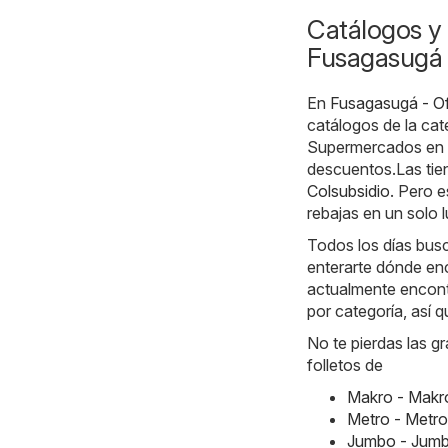
Catálogos y 
Fusagasugá
En
Fusagasugá - O
catálogos de la ca
Supermercados en 
descuentos.Las tie
Colsubsidio
. Pero 
rebajas en un solo l
Todos los días busc
enterarte dónde en
actualmente encontr
por categoría, así 
No te pierdas las g
folletos de
Makro - Makr
Metro - Metr
Jumbo - Jumb