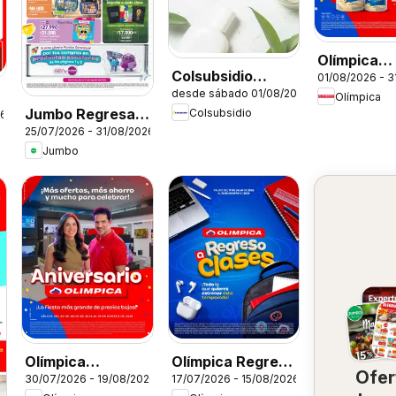
Olímpica
Colsubsidio
01/08/2026 - 3
catálogo
desde sábado 01/08/2026
catálogo
Olímpica
Jumbo Regresa a
Colsubsidio
26
25/07/2026 - 31/08/2026
clase
Jumbo
Olímpica
Olímpica Regreso
Ofer
30/07/2026 - 19/08/2026
17/07/2026 - 15/08/2026
Aniversario
a clases