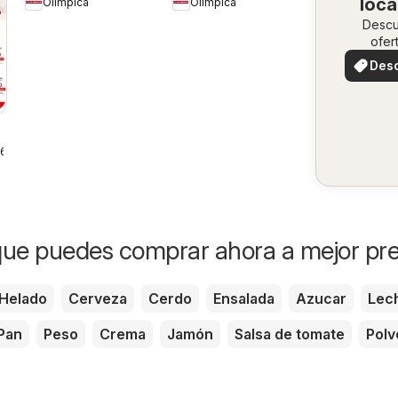
loca
Olímpica
Olímpica
Ofertas textil y
Desc
electro
ofer
especi
Des
ofer
26
ue puedes comprar ahora a mejor pre
Helado
Cerveza
Cerdo
Ensalada
Azucar
Lec
Pan
Peso
Crema
Jamón
Salsa de tomate
Polv