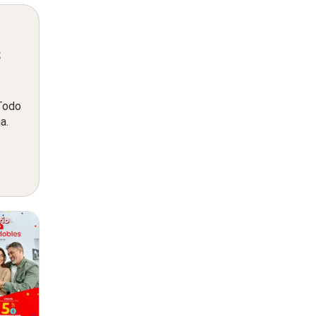
s
 Todo
a.