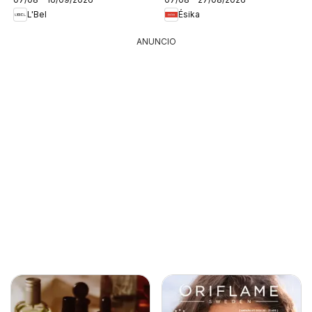
L'Bel
Ésika
ANUNCIO