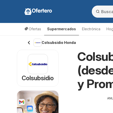
Ofertero
Ofertas
Supermercados
Electrónica
Hog
Colsubsidio Honda
Colsub
(desde
Colsubsidio
y Pro
AN