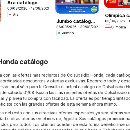
Ara catálogo
06/08/2026 - 12/08/2026
Ara
Olímpica c
Jumbo catálogo
05/08/2026 - 
Miércoles
06/08/2026 - 30/08/2026
Olímpica
Home days
Plaza
Jumbo
6
Honda catálogo
a con las ofertas mas recientes de Colsubsidio Honda, cada catálo
raordinarios descuentos y ofertas exclusivas. Recórrelo todo y des
stán aquí sólo para ti. Consulta el actual catálogo de Colsubsidio 
sde sábado 01/08 .Busca las más recientes ofertas de Colsubsidio 
 y planea tu compra con facilidad. La oferta es por tiempo limitado
íciate con las grandes ofertas de esta semana ahora mismo.
a del resto con sus atractivas ofertas especiales,ya sea ofertas s
dad u otras ofertas en el mes de, Agosto. Sus catálogos promociona
uctos para todos. Los clientes pueden de esta forma beneficiarse c