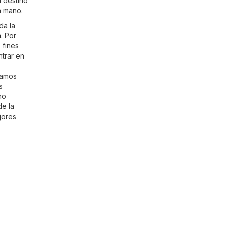
n destino
a mano.
da la
m
. Por
 fines
trar en
lamos
s
no
de la
jores