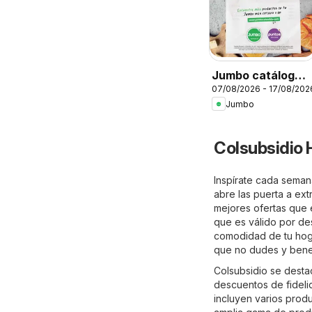
Jumbo catálogo
07/08/2026 - 17/08/202
al 100
Jumbo
Colsubsidio 
Inspírate cada seman
abre las puerta a ext
mejores ofertas que e
que es válido por de
comodidad de tu hogar
que no dudes y benef
Colsubsidio se destac
descuentos de fideli
incluyen varios prod