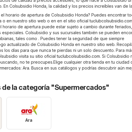
ctos de calidad a precios accesibles, lo que hace a Colsubsidio u
 En Colsubsidio Honda, la calidad y los precios increíbles van de l
 el horario de apertura de Colsubsidio Honda? Puedes encontrar to
 o en nuestro sitio web o en en el sitio oficial
tuclubcolsubsidio.co
l horario de apertura puede estar sujeto a cambio durante feriados,
especiales. Colsubsidio y sus sucursales también se pueden encon
bianas, tales como . Puedes tener la seguridad de que siempre
ogo actualizado de Colsubsidio Honda en nuestro sitio web. Recopi
os los días para que nunca te pierdas ni un solo descuento. Para má
ubsidio visita su sitio oficial
tuclubcolsubsidio.com
. Si Colsubsidio 
uscando, no te preocupes.Elige cualquier otra tienda en tu ciudad 
rmercados
:
Ara
. Busca en sus catálogos y podrías descubrir aún me
s de la categoría "Supermercados"
Ara