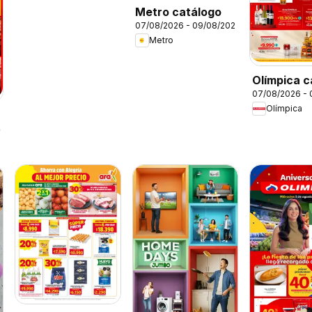
Metro catálogo
07/08/2026 - 09/08/2026
Metro
Olímpica c
07/08/2026 -
viernes pa
Olímpica
festejar
26