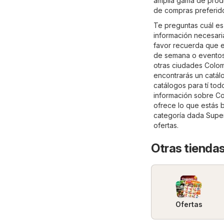
amplia gama de produ
de compras preferido.
Te preguntas cuál es
información necesaria
favor recuerda que e
de semana o eventos 
otras ciudades Colom
encontrarás un catál
catálogos para tí tod
información sobre Cols
ofrece lo que estás b
categoría dada
Supe
ofertas.
Otras tienda
Ofertas