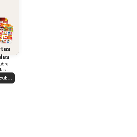
rtas
ales
ubra
tas
iales
cubre
rtas