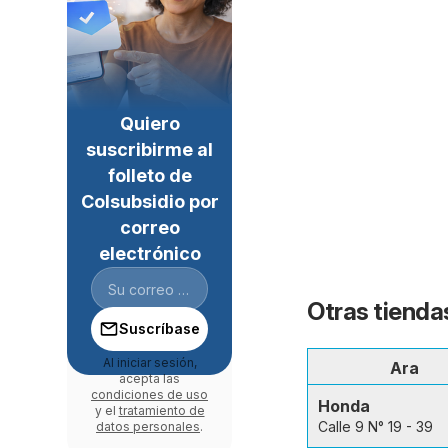
Quiero
suscribirme al
folleto de
Colsubsidio por
correo
electrónico
Otras tienda
Suscríbase
Al iniciar sesión,
Ara
acepta las
condiciones de uso
Honda
y el
tratamiento de
Calle 9 N° 19 - 39
datos personales
.