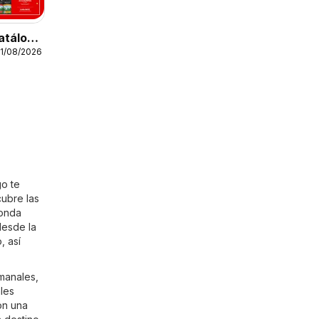
atálogo
11/08/2026
 de
go te
cubre las
Honda
desde la
, así
emanales,
les
on una