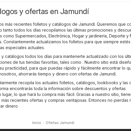
logos y ofertas en Jamundí
 los más recientes folletos y catálogos de Jamundí. Queremos que 
o tanto todos los días recopilamos las últimas promociones y descu
les como
Supermercados
,
Electrónica
,
Hogar y jardinería
,
Deporte y
s
. Constantemente actualizamos los folletos para que siempre estés
as especiales actuales.
 y catálogos todos los días para mantenerte actualizado con los últ
nes de tus tiendas favoritas, tales como . Nuestro sitio está dise
su practicidad, para que puedas rápido y fácilmente encontrar lo q
nosotros, ahorrarás tiempo y dinero con ofertas de Jamundí.
armente recopila los actuales folletos, catálogos, lookbooks y las 
orma encontrarás toda la información sobre descuentos y ofertas
lugar, lo que hará tu compra más fácil. Gracias a nuestro sitio, tiene
s más recientes ofertas y compras ventajosas. Entonces no pierdas 
ar dinero
Inicio
Ofertas Jamundí