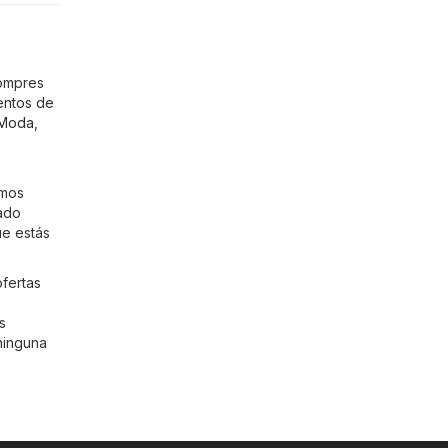
compres
entos de
 Moda
,
imos
ñado
ue estás
ofertas
s
ninguna