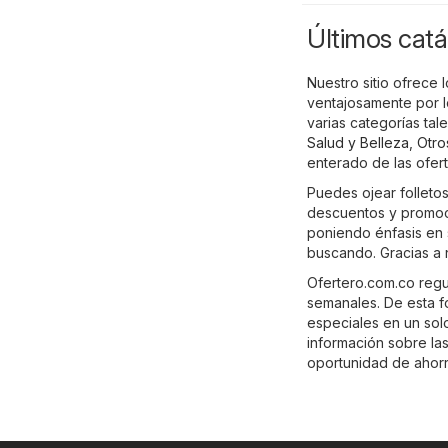
Últimos catá
Nuestro sitio ofrece
ventajosamente por l
varias categorías ta
Salud y Belleza
,
Otro
enterado de las ofert
Puedes ojear folletos
descuentos y promocio
poniendo énfasis en 
buscando. Gracias a 
Ofertero.com.co regul
semanales. De esta f
especiales en un solo 
información sobre la
oportunidad de ahorr