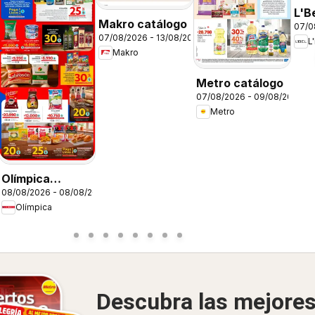
26
L'B
Makro catálogo
07/0
C12
07/08/2026 - 13/08/2026
L
Makro
Metro catálogo
07/08/2026 - 09/08/2026
Metro
Olímpica
08/08/2026 - 08/08/2026
catálogo súper
Olímpica
ofertas
Descubra las mejore