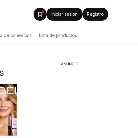
Iniciar sesión
Registro
ta de comercios
Lista de productos
ANUNCIO
s
Ésika catálogo
Jumbo 