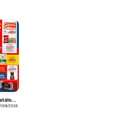
atálogo
11/08/2026
o