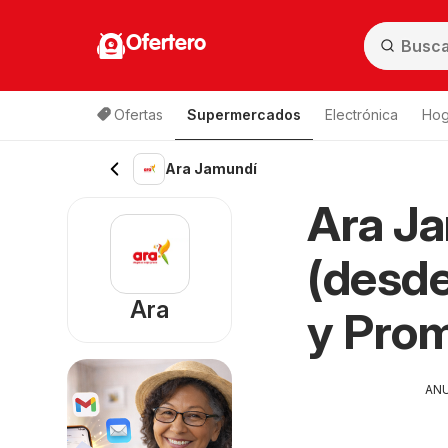
Ofertero
Ofertas
Supermercados
Electrónica
Hog
Ara Jamundí
Ara J
(desde
Ara
y Pro
AN