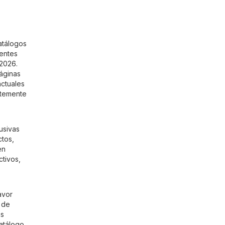
atálogos
ientes
/2026.
áginas
actuales
ntemente
usivas
ctos,
en
ctivos,
avor
 de
as
atálogo