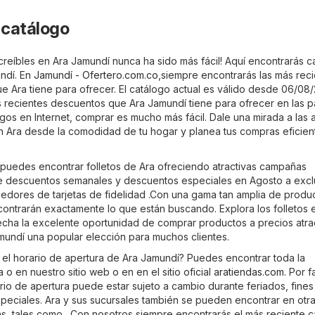
 catálogo
creíbles en Ara Jamundí nunca ha sido más fácil! Aquí encontrarás c
ndí. En
Jamundí - Ofertero.com.co
,siempre encontrarás las más rec
e Ara tiene para ofrecer. El catálogo actual es válido desde 06/08
s recientes descuentos que Ara Jamundí tiene para ofrecer en las p
ogos en Internet, comprar es mucho más fácil. Dale una mirada a las 
n Ara desde la comodidad de tu hogar y planea tus compras eficie
, puedes encontrar folletos de Ara ofreciendo atractivas campañas
 descuentos semanales y descuentos especiales en Agosto a excl
eedores de tarjetas de fidelidad .Con una gama tan amplia de produ
ncontrarán exactamente lo que están buscando. Explora los folletos 
vecha la excelente oportunidad de comprar productos a precios atra
mundí una popular elección para muchos clientes.
 el horario de apertura de Ara Jamundí? Puedes encontrar toda la
 o en nuestro sitio web o en en el sitio oficial
aratiendas.com
. Por f
rio de apertura puede estar sujeto a cambio durante feriados, fines
eciales. Ara y sus sucursales también se pueden encontrar en otr
, tales como . Con nosotros siempre encontrarás el más reciente c