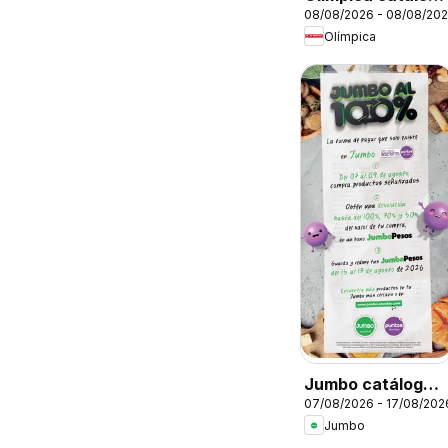
08/08/2026 - 08/08/20
súper ofertas
Olímpica
Jumbo catálogo
07/08/2026 - 17/08/202
al 100
Jumbo