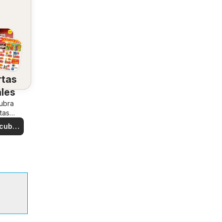
rtas
ales
ubra
tas
iales
cubre
rtas