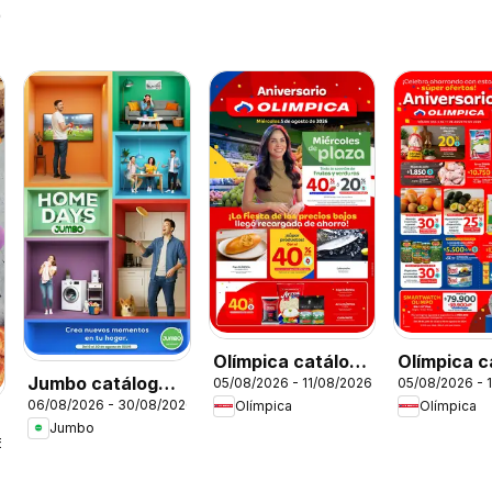
26
Olímpica catálogo
Olímpica c
Jumbo catálogo
05/08/2026 - 11/08/2026
05/08/2026 - 
Miércoles de
Aniversari
06/08/2026 - 30/08/2026
Olímpica
Olímpica
Home days
Plaza
Jumbo
6