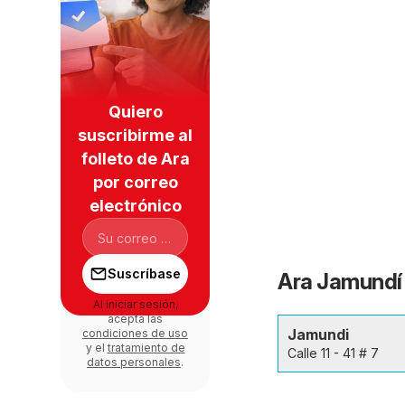
Quiero
suscribirme al
folleto de Ara
por correo
electrónico
Suscríbase
Ara Jamundí 
Al iniciar sesión,
acepta las
Jamundi
condiciones de uso
y el
tratamiento de
Calle 11 - 41 # 7
datos personales
.