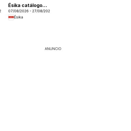
Ésika catálogo
26
07/08/2026 - 27/08/2026
C12/2026
Ésika
ANUNCIO