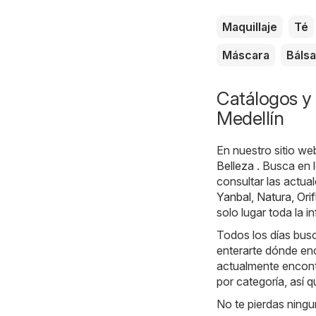
Maquillaje
Té
Máscara
Báls
Catálogos y 
Medellín
En nuestro sitio we
Belleza
. Busca en l
consultar las actu
Yanbal
,
Natura
,
Ori
solo lugar toda la 
Todos los días busc
enterarte dónde enc
actualmente encontr
por categoría, así 
No te pierdas ningu