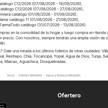
 catálogo C12/2026 (07/08/2026 - 16/09/2026)
,
a catálogo C12/2026 (07/08/2026 - 27/08/2026)
,
a riviera catalógo (01/08/2026 - 01/09/2026)
,
iflame catálogo 11 (01/08/2026 - 21/08/2026)
,
FarmaTodo catálogo (31/07/2026 - 13/08/2026)
.
ompras en la comodidad de tu hogar y luego compra en-tienda
or precio. Con nosotros, siempre tendrás una amplia visión de o
ín .
 Dale una mirada a los últimos folletos de otras ciudades:
Vill
nal
,
Restrepo
,
Chía
,
Tocancipá
,
Yopal
,
Agua de Dios
,
Tunja
,
Sa
ja
,
Maicao
,
Aguachica
,
Dosquebradas
.
Inicio
Ofertas Medellín
Salud y Belleza Medellín
Ofertero