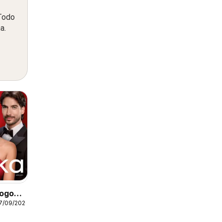
 Todo
a.
logo
17/09/2026