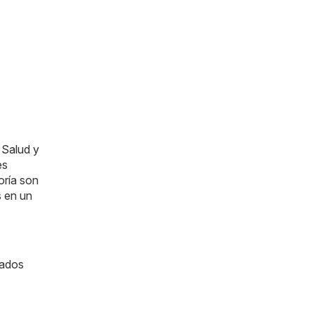
e
Salud y
es
oría son
s en un
zados