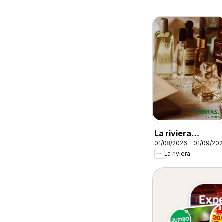
La riviera
01/08/2026 - 01/09/20
catalógo
La riviera