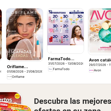
FarmaTodo
Avon catál
31/07/2026 - 13/08/2026
catálogo
29/07/2026 - 1
ciclo 12
Oriflame
FarmaTodo
Avon
26
01/08/2026 - 21/08/2026
catálogo 11
Oriflame
Descubra las mejore