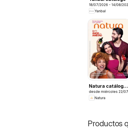
18/07/2026 - 14/08/20
Yanbal
Natura catálogo
desde miércoles 22/0
ciclo 12
Natura
Productos q