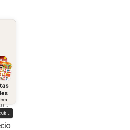
tas
les
ubra
tas
ales
cubre
tas
cio