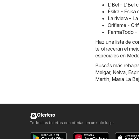
L'Bel - L'Bel
Ésika - Ésik
La riviera - L
Oriflame - Or
FarmaTodo - 
Haz una lista de c
te ofrecerán el mej
especiales en Medell
Buscás más rebajas?
Melgar
,
Neiva
,
Espi
Martín
,
María La Ba
Ofertero
Todos los folletos con ofertas en un solo lugar