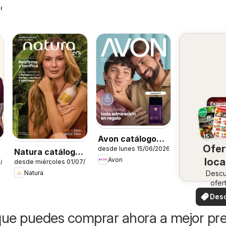
26
Avon catálogo
Ofer
desde lunes 15/06/2026
Ciclo 8
Natura catálogo
Avon
loca
7/2026
desde miércoles 01/07/2026
Ciclo 11
Natura
Desc
ofer
especi
Des
ofer
ue puedes comprar ahora a mejor pre