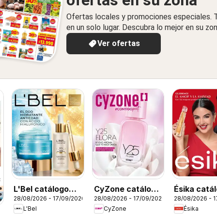
ofertas en su zona
Ofertas locales y promociones especiales.
en un solo lugar. Descubra lo mejor en su zon
Ver ofertas
L'Bel catálogo
CyZone catálogo
Ésika catá
28/08/2026 - 17/09/2026
28/08/2026 - 17/09/2026
28/08/2026 - 
C13
C13
C13
L'Bel
CyZone
Ésika