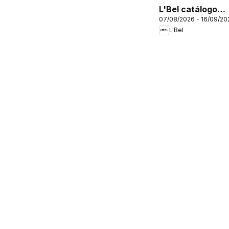
L'Bel catálogo
07/08/2026 - 16/09/20
C12/2026
L'Bel