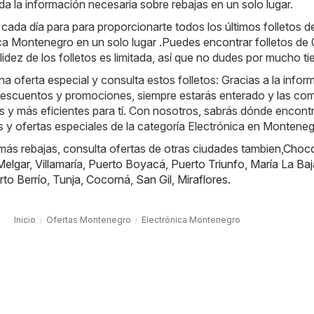
da la información necesaria sobre rebajas en un solo lugar.
da día para para proporcionarte todos los últimos folletos de
ca Montenegro en un solo lugar .Puedes encontrar folletos de 
idez de los folletos es limitada, así que no dudes por mucho t
na oferta especial y consulta estos folletos: Gracias a la infor
descuentos y promociones, siempre estarás enterado y las co
s y más eficientes para tí. Con nosotros, sabrás dónde encontr
 y ofertas especiales de la categoría Electrónica en Monteneg
ás rebajas, consulta ofertas de otras ciudades tambien,
Choc
Melgar
,
Villamaría
,
Puerto Boyacá
,
Puerto Triunfo
,
María La Baj
rto Berrío
,
Tunja
,
Cocorná
,
San Gil
,
Miraflores
.
Inicio
Ofertas Montenegro
Electrónica Montenegro