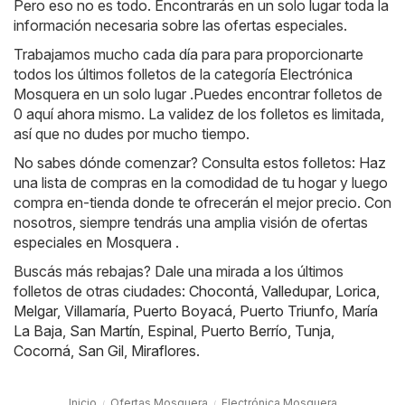
Pero eso no es todo. Encontrarás en un solo lugar toda la
información necesaria sobre las ofertas especiales.
Trabajamos mucho cada día para para proporcionarte
todos los últimos folletos de la categoría Electrónica
Mosquera en un solo lugar .Puedes encontrar folletos de
0 aquí ahora mismo. La validez de los folletos es limitada,
así que no dudes por mucho tiempo.
No sabes dónde comenzar? Consulta estos folletos: Haz
una lista de compras en la comodidad de tu hogar y luego
compra en-tienda donde te ofrecerán el mejor precio. Con
nosotros, siempre tendrás una amplia visión de ofertas
especiales en Mosquera .
Buscás más rebajas? Dale una mirada a los últimos
folletos de otras ciudades:
Chocontá
,
Valledupar
,
Lorica
,
Melgar
,
Villamaría
,
Puerto Boyacá
,
Puerto Triunfo
,
María
La Baja
,
San Martín
,
Espinal
,
Puerto Berrío
,
Tunja
,
Cocorná
,
San Gil
,
Miraflores
.
Inicio
Ofertas Mosquera
Electrónica Mosquera