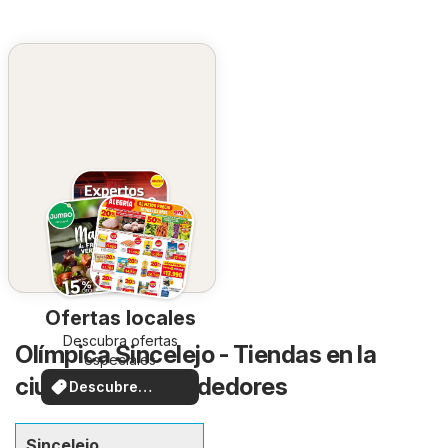
Ofertas locales
Descubra ofertas
Olímpica Sincelejo - Tiendas en la
especiales
ciudad y sus alrededores
Descubre
ofertas
Sincelejo