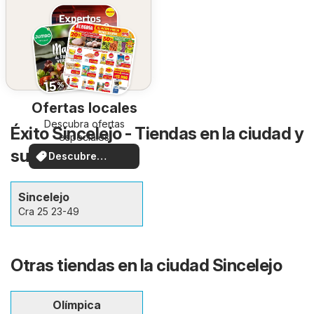
Ofertas locales
Descubra ofertas
Éxito Sincelejo - Tiendas en la ciudad y
especiales
sus alrededores
Descubre
ofertas
Sincelejo
Cra 25 23-49
Otras tiendas en la ciudad Sincelejo
Olímpica