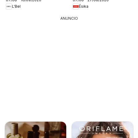
L'Bel
Ésika
ANUNCIO