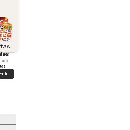
rtas
ales
ubra
tas
iales
cubre
rtas