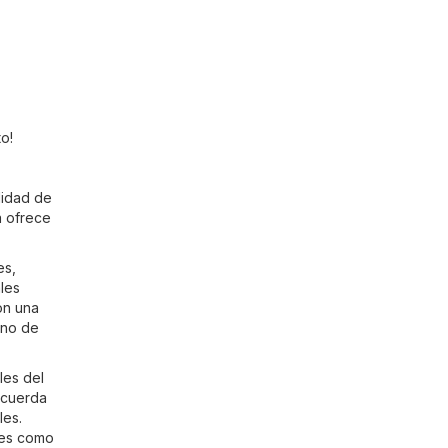
o!
didad de
a ofrece
es,
les
on una
ino de
les del
recuerda
les.
les como