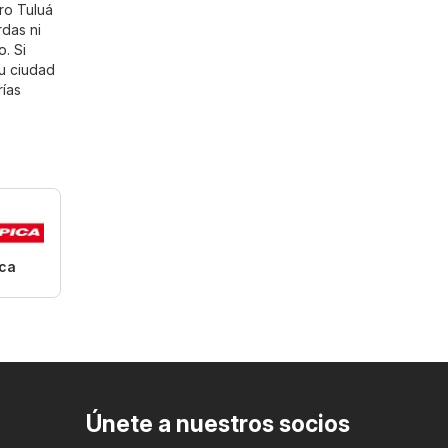
ro Tuluá
rdas ni
o
. Si
tu ciudad
rías
ica
Únete a nuestros socios