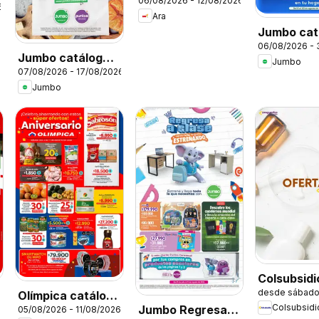
06/08/2026 - 12/08/2026
6
Ara
Jumbo cat
06/08/2026 -
Home day
Jumbo catálogo
Jumbo
07/08/2026 - 17/08/2026
al 100
Jumbo
Colsubsidi
desde sábado
Olímpica catálogo
catálogo
Colsubsidi
Jumbo Regresa a
6
05/08/2026 - 11/08/2026
Aniversario