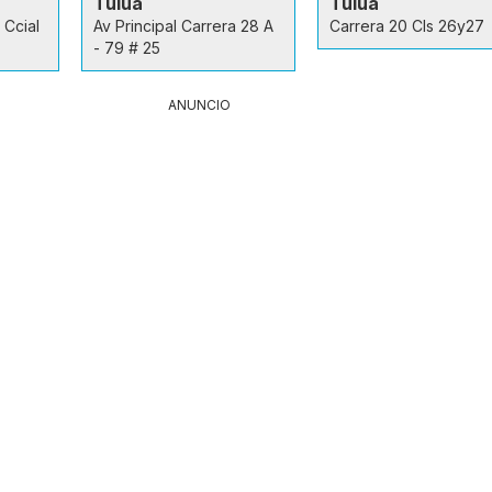
Tulua
Tuluá
 Ccial
Av Principal Carrera 28 A
Carrera 20 Cls 26y27
- 79 # 25
ANUNCIO