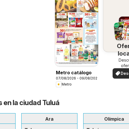
Ofe
loc
Desc
ofer
espec
Metro catálogo
Des
07/08/2026 - 09/08/2026
ofe
Metro
 en la ciudad Tuluá
Ara
Olímpica