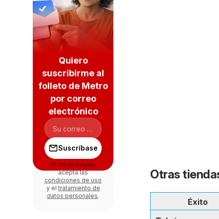
Quiero
suscribirme al
folleto de Metro
por correo
electrónico
Suscríbase
Al iniciar sesión,
Otras tiendas
acepta las
condiciones de uso
y el
tratamiento de
datos personales
.
Éxito