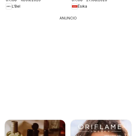
L'Bel
Ésika
ANUNCIO