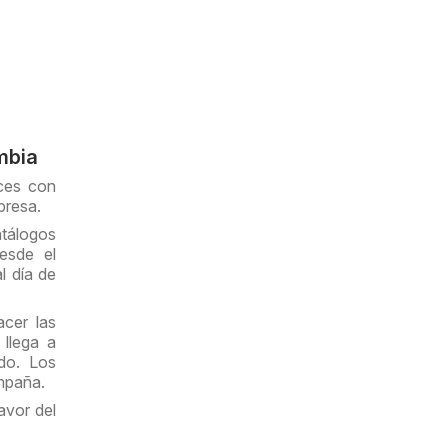
mbia
ces con
presa.
atálogos
esde el
l día de
cer las
 llega a
do. Los
ampaña.
avor del