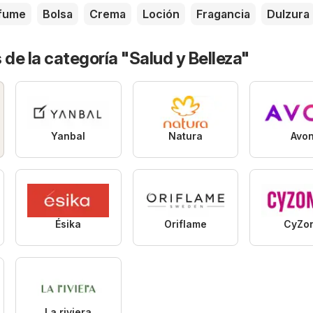
fume
Bolsa
Crema
Loción
Fragancia
Dulzura
 de la categoría "Salud y Belleza"
Yanbal
Natura
Avo
Ésika
Oriflame
CyZo
La riviera