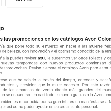
go
s las promociones en los catálogos Avon Colo
ía que pone todo su esfuerzo en hacer a las mujeres feli
s de belleza, con innovación y el optimismo conocido de la em
a la puedes revisar
aquí
, le sugerimos ver otros folletos y c
s nuevas temporadas con nuevos productos comienzan d
desaproveches. Revisa siempre el catálogo Avon para estar a
s.
sa que ha sabido a través del tiempo, entender y satisfa
oductos y servicios que la mujer necesita. Por esta razón
a de las empresas de venta directa más grandes del mun
rca se encuentran en casi todo el mundo gracias a la Avon c
mbién es reconocida por su gran interés en manifestarse a f
ujer así como poder ayudar en su crecimiento personal.