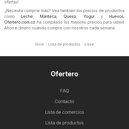
ofertas!
¿Necesita comprar más? Vea también los precios de productos
como
Leche
,
Manteca
,
Queso
,
Yogur
y
Huevos
.
Ofertero.com.co
ha compilado los mejores precios para usted.
Ahorre dinero cuando compre con nosotros cada semana.
Inicio
Lista de productos
Llave
Ofertero
FAQ
Contacto
Lista de comercios
Lista de productos