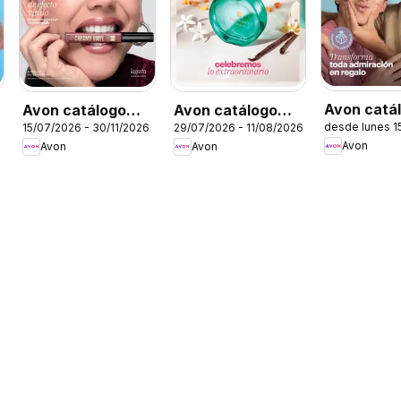
Avon catá
Avon catálogo
Avon catálogo
desde lunes 1
15/07/2026 - 30/11/2026
29/07/2026 - 11/08/2026
Ciclo 8
Ciclo 11
ciclo 12
Avon
Avon
Avon