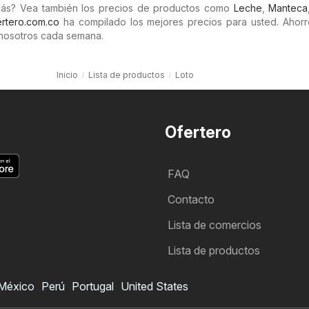
más? Vea también los precios de productos como
Leche
,
Manteca
rtero.com.co
ha compilado los mejores precios para usted. Ahorr
nosotros cada semana.
Inicio
Lista de productos
Loto
Ofertero
FAQ
Contacto
Lista de comercios
Lista de productos
México
Perú
Portugal
United States