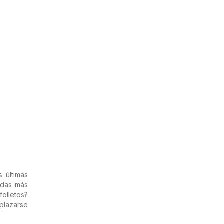
 últimas
ndas más
folletos?
splazarse