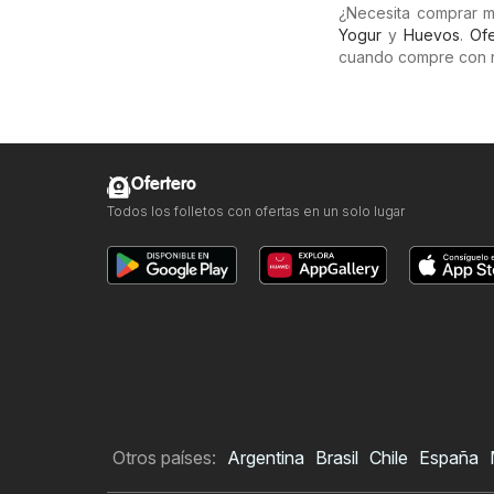
¿Necesita comprar 
Yogur
y
Huevos
.
Ofe
cuando compre con 
Ofertero
Todos los folletos con ofertas en un solo lugar
Otros países:
Argentina
Brasil
Chile
España