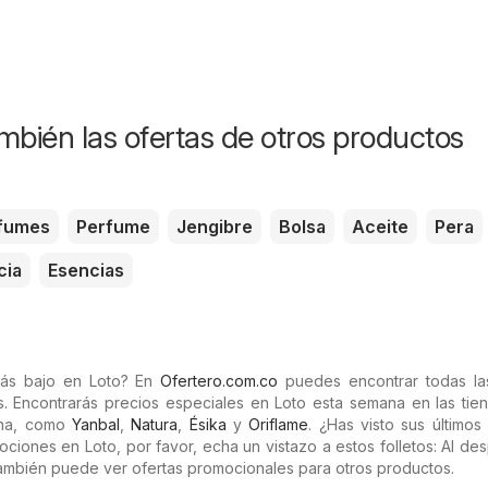
mbién las ofertas de otros productos
fumes
Perfume
Jengibre
Bolsa
Aceite
Pera
cia
Esencias
más bajo en Loto? En
Ofertero.com.co
puedes encontrar todas las
s. Encontrarás precios especiales en Loto esta semana en las tie
ana, como
Yanbal
,
Natura
,
Ésika
y
Oriflame
. ¿Has visto sus últimos 
ociones en Loto, por favor, echa un vistazo a estos folletos: Al de
 también puede ver ofertas promocionales para otros productos.