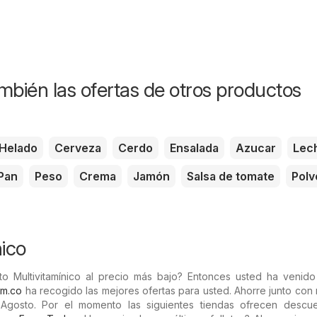
mbién las ofertas de otros productos
Helado
Cerveza
Cerdo
Ensalada
Azucar
Lec
Pan
Peso
Crema
Jamón
Salsa de tomate
Polv
nico
o Multivitamínico al precio más bajo? Entonces usted ha venido 
om.co
ha recogido las mejores ofertas para usted. Ahorre junto con
Agosto. Por el momento las siguientes tiendas ofrecen descu