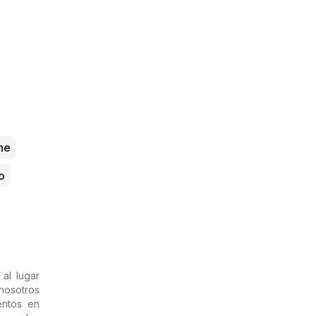
he
o
al lugar
 nosotros
entos en