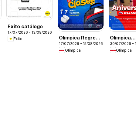
Éxito catálogo
6
17/07/2026 - 13/09/2026
Olímpica Regreso
Olímpica
Éxito
17/07/2026 - 15/08/2026
30/07/2026 - 
a clases
Aniversari
Olímpica
Olímpica
Ofertas tex
electro