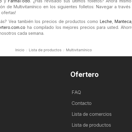
o
y
FarmaTodo
. ¿Has revisado sus últimos folletos? Ahora mism
ón de Multivitamínico en los siguientes folletos: Navegar a través
 ofertas!
más? Vea también los precios de productos como
Leche
,
Manteca
rtero.com.co
ha compilado los mejores precios para usted. Ahorr
nosotros cada semana.
Inicio
Lista de productos
Multivitamínico
Ofertero
FAQ
Contacto
Lista de comercios
Lista de productos