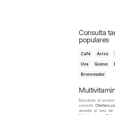
Consulta ta
populares
Café
Arroz
Uva
Queso
Bronceador
Multivitamí
Buscando el product
correcto.
Ofertero.c
durante el mes de 