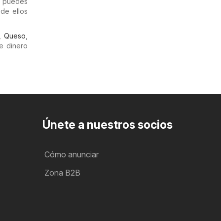
o puedes
 de ellos
,
Queso
,
e dinero
Únete a nuestros socios
Cómo anunciar
Zona B2B