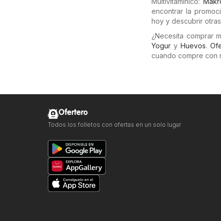
Multivitamínico:
Makr
encontrar la promoci
hoy y descubrir otras
¿Necesita comprar 
Yogur
y
Huevos
.
Ofe
cuando compre con 
Ofertero
Todos los folletos con ofertas en un solo lugar