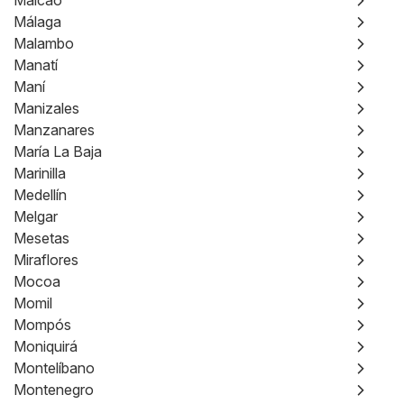
Maicao
Málaga
Malambo
Manatí
Maní
Manizales
Manzanares
María La Baja
Marinilla
Medellín
Melgar
Mesetas
Miraflores
Mocoa
Momil
Mompós
Moniquirá
Montelíbano
Montenegro