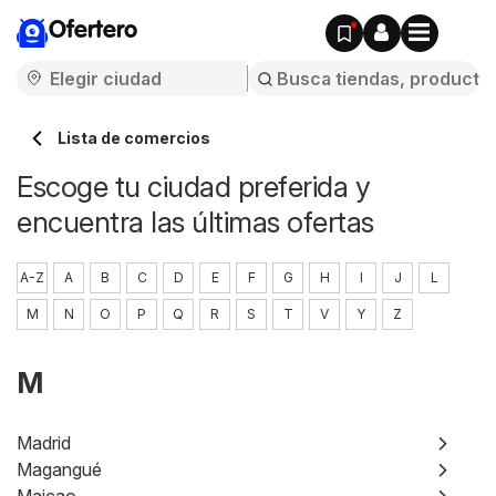
Ofertero
Lista de comercios
Escoge tu ciudad preferida y
encuentra las últimas ofertas
A-Z
A
B
C
D
E
F
G
H
I
J
L
M
N
O
P
Q
R
S
T
V
Y
Z
M
Madrid
Magangué