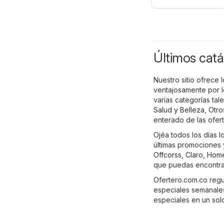
Últimos catá
Nuestro sitio ofrece
ventajosamente por l
varias categorías ta
Salud y Belleza
,
Otro
enterado de las ofert
Ojéa todos los días l
últimas promociones y
Offcorss
,
Claro
,
Home
que puedas encontra
Ofertero.com.co regul
especiales semanales
especiales en un solo