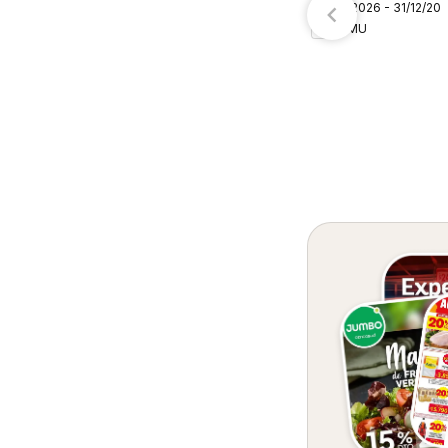
06/08/2026 - 31/12/20
– Colombia
TEMU