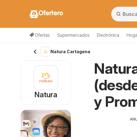
Ofertero
Ofertas
Supermercados
Electrónica
Hogar
Natura Cartagena
Natura
(desde
Natura
y Pro
AN