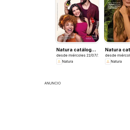
Natura catálogo
Natura ca
desde miércoles 22/07/2026
desde miércol
ciclo 12
Ciclo 11
Natura
Natura
ANUNCIO