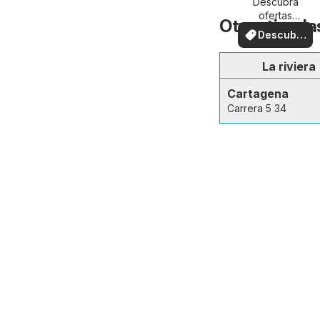
Descubra
ofertas
Otras tienda
especiales
Descubre
ofertas
La riviera
Cartagena
Carrera 5 34