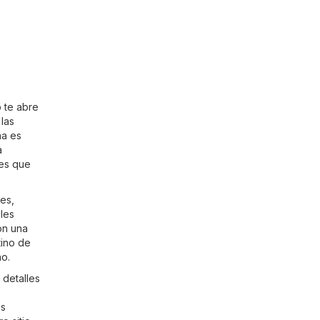
 te abre
las
na es
a
nes que
es,
les
on una
tino de
no.
 detalles
os