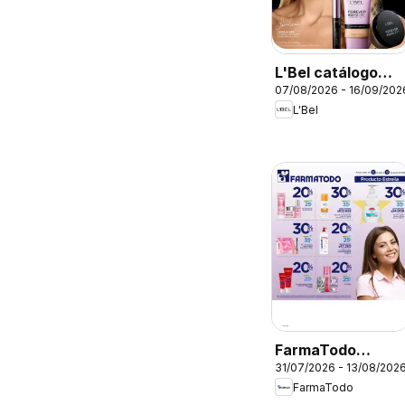
L'Bel catálogo
07/08/2026 - 16/09/202
C12/2026
L'Bel
FarmaTodo
31/07/2026 - 13/08/202
catálogo
FarmaTodo