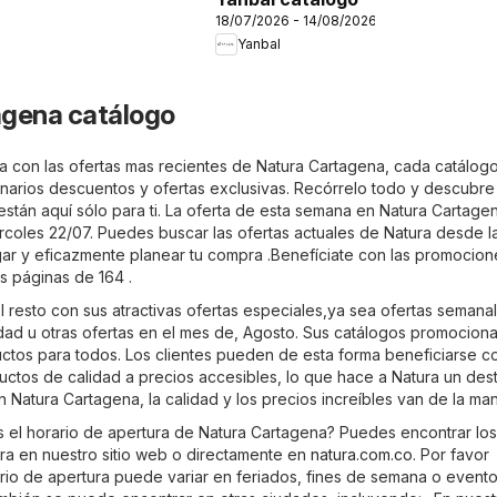
18/07/2026 - 14/08/2026
Yanbal
agena catálogo
a con las ofertas mas recientes de Natura Cartagena, cada catálogo
inarios descuentos y ofertas exclusivas. Recórrelo todo y descubre 
están aquí sólo para ti. La oferta de esta semana en Natura Cartage
rcoles 22/07. Puedes buscar las ofertas actuales de Natura desde l
r y eficazmente planear tu compra .Benefíciate con las promocio
as páginas de 164 .
 resto con sus atractivas ofertas especiales,ya sea ofertas semanal
dad u otras ofertas en el mes de, Agosto. Sus catálogos promociona
uctos para todos. Los clientes pueden de esta forma beneficiarse c
ctos de calidad a precios accesibles, lo que hace a Natura un des
 Natura Cartagena, la calidad y los precios increíbles van de la ma
s el horario de apertura de Natura Cartagena? Puedes encontrar los
ura en nuestro sitio web o directamente en
natura.com.co
. Por favor
rio de apertura puede variar en feriados, fines de semana o event