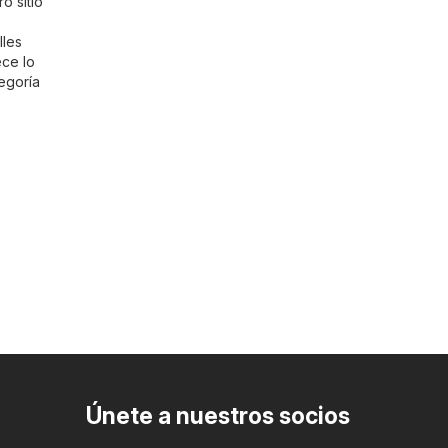
o sitio
lles
ece lo
egoría
Únete a nuestros socios