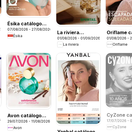
Ésika catálogo
6
07/08/2026 - 27/08/2026
C12/2026
La riviera
Oriflame c
Ésika
01/08/2026 - 01/09/2026
01/08/2026 - 
catalógo
11
La riviera
Oriflame
CyZone ca
Avon catálogo
6
17/07/2026 - 
C11/2026
29/07/2026 - 11/08/2026
ciclo 12
CyZone
Avon
Yanbal catálogo