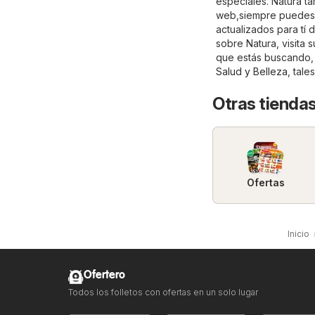
especiales. Natura ta
web,siempre puedes b
actualizados para tí 
sobre Natura, visita su
que estás buscando, 
Salud y Belleza
, tal
Otras tiendas
Ofertas
Inicio
Ofertero
Todos los folletos con ofertas en un solo lugar