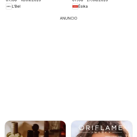
L'Bel
Ésika
ANUNCIO