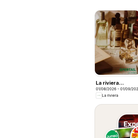
La riviera
01/08/2026 - 01/09/20
catalógo
La riviera