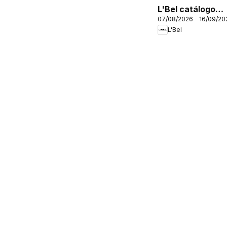
L'Bel catálogo
07/08/2026 - 16/09/20
C12/2026
L'Bel