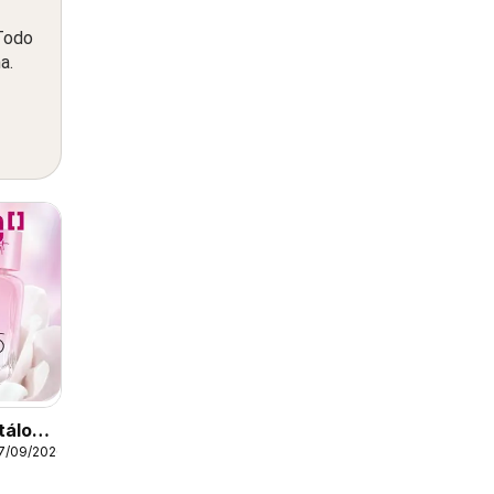
 Todo
a.
tálogo
17/09/2026