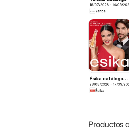
18/07/2026 - 14/08/20
Yanbal
Ésika catálogo
28/08/2026 - 17/09/20
C13
Ésika
Productos q