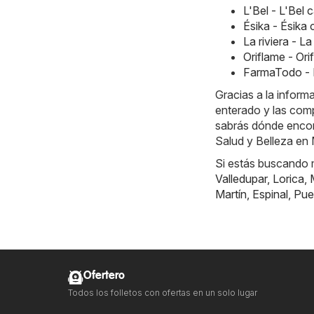
L'Bel - L'Bel
Ésika - Ésik
La riviera - L
Oriflame - Or
FarmaTodo - 
Gracias a la infor
enterado y las comp
sabrás dónde encont
Salud y Belleza en
Si estás buscando m
Valledupar
,
Lorica
,
Martín
,
Espinal
,
Pue
Ofertero
Todos los folletos con ofertas en un solo lugar