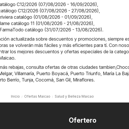
 catálogo C12/2026 (07/08/2026 - 16/09/2026)
,
a catálogo C12/2026 (07/08/2026 - 27/08/2026)
,
a riviera catalógo (01/08/2026 - 01/09/2026)
,
iflame catálogo 11 (01/08/2026 - 21/08/2026)
,
FarmaTodo catálogo (31/07/2026 - 13/08/2026)
.
mación actualizada sobre descuentos y promociones, siempre e
ras se volverán más fáciles y más eficientes para tí. Con noso
rar los mejores descuentos y ofertas especiales de la catego
 Maicao.
ás rebajas, consulta ofertas de otras ciudades tambien,
Choc
Melgar
,
Villamaría
,
Puerto Boyacá
,
Puerto Triunfo
,
María La Baj
rto Berrío
,
Tunja
,
Cocorná
,
San Gil
,
Miraflores
.
Inicio
Ofertas Maicao
Salud y Belleza Maicao
Ofertero