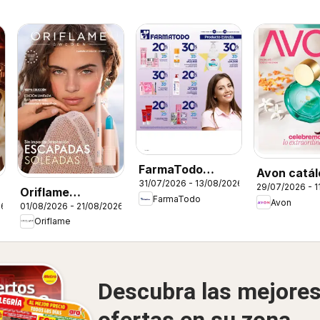
FarmaTodo
Avon catál
31/07/2026 - 13/08/2026
catálogo
29/07/2026 - 1
ciclo 12
Oriflame
FarmaTodo
Avon
26
01/08/2026 - 21/08/2026
catálogo 11
Oriflame
Descubra las mejore