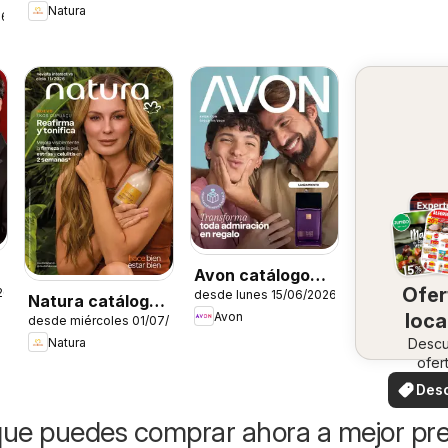
Natura
26
Avon catálogo
Ofer
26
desde lunes 15/06/2026
Ciclo 8
Natura catálogo
Avon
loca
desde miércoles 01/07/2026
Ciclo 11
Natura
Desc
ofer
especi
Des
ofer
ue puedes comprar ahora a mejor pre