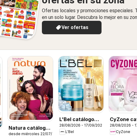
ofertas en su zona
Ofertas locales y promociones especiales.
en un solo lugar. Descubra lo mejor en su zon
Ver ofertas
L'Bel catálogo
CyZone ca
28/08/2026 - 17/09/2026
28/08/2026 - 
C13
C13
Natura catálogo
L'Bel
CyZone
desde miércoles 22/07/2026
ciclo 12