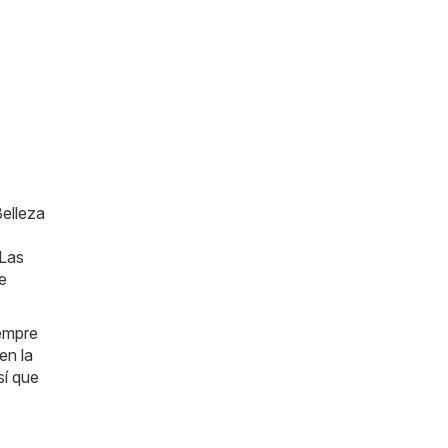
Belleza
 Las
e
iempre
en la
sí que