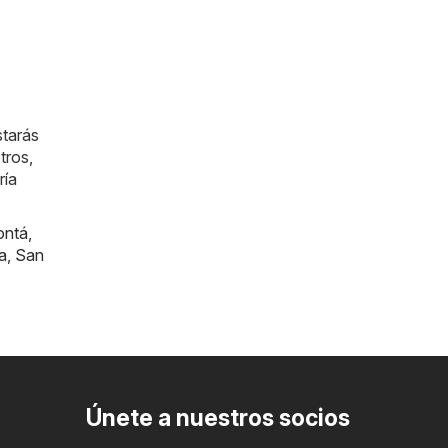
starás
tros,
ría
ontá
,
a
,
San
Únete a nuestros socios