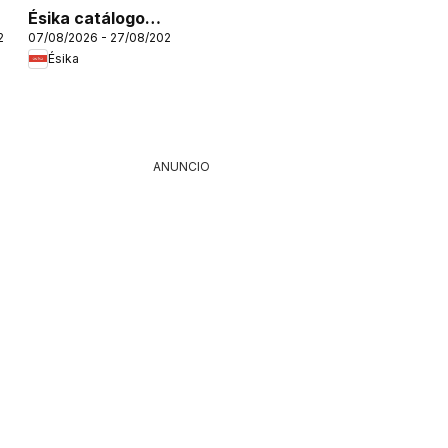
Ésika catálogo
26
07/08/2026 - 27/08/2026
C12/2026
Ésika
ANUNCIO