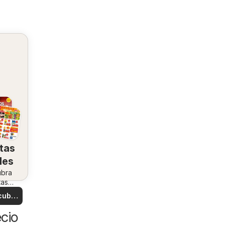
tas
les
ubra
tas
ales
cubre
tas
cio