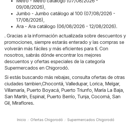
Metro - Metro catálogo (07/08/2026 -
09/08/2026)
,
Jumbo - Jumbo catálogo al 100 (07/08/2026 -
17/08/2026)
,
Ara - Ara catálogo (06/08/2026 - 12/08/2026)
.
. Gracias a la información actualizada sobre descuentos y
promociones, siempre estarás enterado y las compras se
volverán más fáciles y más eficientes para tí. Con
nosotros, sabrás dónde encontrar los mejores
descuentos y ofertas especiales de la categoría
Supermercados en Chigorodó.
Si estás buscando más rebajas, consulta ofertas de otras
ciudades tambien,
Chocontá
,
Valledupar
,
Lorica
,
Melgar
,
Villamaría
,
Puerto Boyacá
,
Puerto Triunfo
,
María La Baja
,
San Martín
,
Espinal
,
Puerto Berrío
,
Tunja
,
Cocorná
,
San
Gil
,
Miraflores
.
Inicio
Ofertas Chigorodó
Supermercados Chigorodó