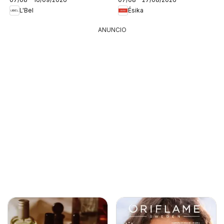
L'Bel
Ésika
ANUNCIO