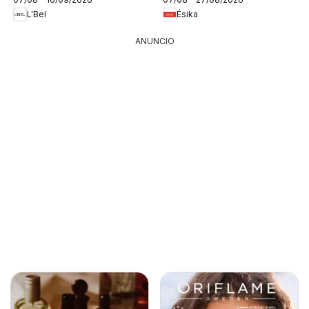
L'Bel
Ésika
ANUNCIO