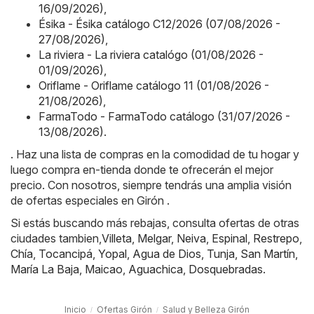
16/09/2026)
,
Ésika - Ésika catálogo C12/2026 (07/08/2026 -
27/08/2026)
,
La riviera - La riviera catalógo (01/08/2026 -
01/09/2026)
,
Oriflame - Oriflame catálogo 11 (01/08/2026 -
21/08/2026)
,
FarmaTodo - FarmaTodo catálogo (31/07/2026 -
13/08/2026)
.
. Haz una lista de compras en la comodidad de tu hogar y
luego compra en-tienda donde te ofrecerán el mejor
precio. Con nosotros, siempre tendrás una amplia visión
de ofertas especiales en Girón .
Si estás buscando más rebajas, consulta ofertas de otras
ciudades tambien,
Villeta
,
Melgar
,
Neiva
,
Espinal
,
Restrepo
,
Chía
,
Tocancipá
,
Yopal
,
Agua de Dios
,
Tunja
,
San Martín
,
María La Baja
,
Maicao
,
Aguachica
,
Dosquebradas
.
Inicio
Ofertas Girón
Salud y Belleza Girón