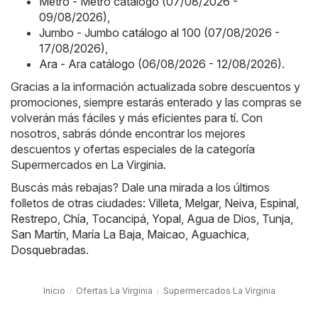
Metro - Metro catálogo (07/08/2026 -
09/08/2026)
,
Jumbo - Jumbo catálogo al 100 (07/08/2026 -
17/08/2026)
,
Ara - Ara catálogo (06/08/2026 - 12/08/2026)
.
Gracias a la información actualizada sobre descuentos y
promociones, siempre estarás enterado y las compras se
volverán más fáciles y más eficientes para tí. Con
nosotros, sabrás dónde encontrar los mejores
descuentos y ofertas especiales de la categoría
Supermercados en La Virginia.
Buscás más rebajas? Dale una mirada a los últimos
folletos de otras ciudades:
Villeta
,
Melgar
,
Neiva
,
Espinal
,
Restrepo
,
Chía
,
Tocancipá
,
Yopal
,
Agua de Dios
,
Tunja
,
San Martín
,
María La Baja
,
Maicao
,
Aguachica
,
Dosquebradas
.
Inicio
Ofertas La Virginia
Supermercados La Virginia