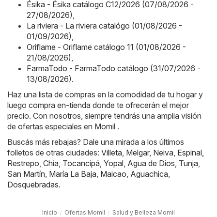
Ésika - Ésika catálogo C12/2026 (07/08/2026 -
27/08/2026)
,
La riviera - La riviera catalógo (01/08/2026 -
01/09/2026)
,
Oriflame - Oriflame catálogo 11 (01/08/2026 -
21/08/2026)
,
FarmaTodo - FarmaTodo catálogo (31/07/2026 -
13/08/2026)
.
Haz una lista de compras en la comodidad de tu hogar y
luego compra en-tienda donde te ofrecerán el mejor
precio. Con nosotros, siempre tendrás una amplia visión
de ofertas especiales en Momil .
Buscás más rebajas? Dale una mirada a los últimos
folletos de otras ciudades:
Villeta
,
Melgar
,
Neiva
,
Espinal
,
Restrepo
,
Chía
,
Tocancipá
,
Yopal
,
Agua de Dios
,
Tunja
,
San Martín
,
María La Baja
,
Maicao
,
Aguachica
,
Dosquebradas
.
Inicio
Ofertas Momil
Salud y Belleza Momil