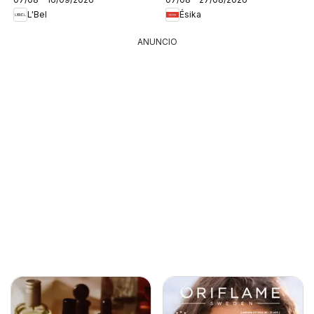
L'Bel
Ésika
ANUNCIO