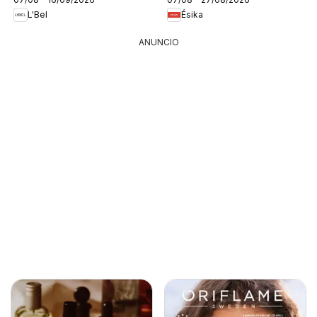
L'Bel
Ésika
ANUNCIO