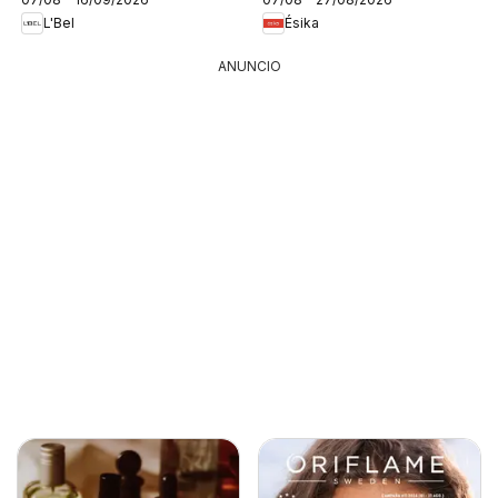
L'Bel
Ésika
ANUNCIO