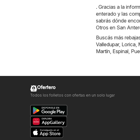
. Gracias a la info
enterado y las comp
sabrás dónde encont
Otros en San Anter
Buscás más rebajas?
Valledupar
,
Lorica
,
Martín
,
Espinal
,
Pue
Ofertero
Todos los folletos con ofertas en un solo lugar