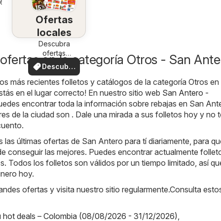
26
Ofertas
locales
Descubra
ofertas
ofertas en la categoría Otros - San Ante
especiales
Descubre
ofertas
os más recientes folletos y catálogos de la categoría Otros en
tás en el lugar correcto! En nuestro sitio web
San Antero -
puedes encontrar toda la información sobre rebajas en San Ant
es de la ciudad son . Dale una mirada a sus folletos hoy y no t
cuento.
as últimas ofertas de San Antero para tí diariamente, para qu
e conseguir las mejores. Puedes encontrar actualmente follet
s. Todos los folletos son válidos por un tiempo limitado, así q
inero hoy.
randes ofertas y visita nuestro sitio regularmente.Consulta esto
hot deals – Colombia (08/08/2026 - 31/12/2026)
,