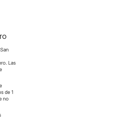
ro
 San
ero. Las
e
e
os de 1
ue no
s