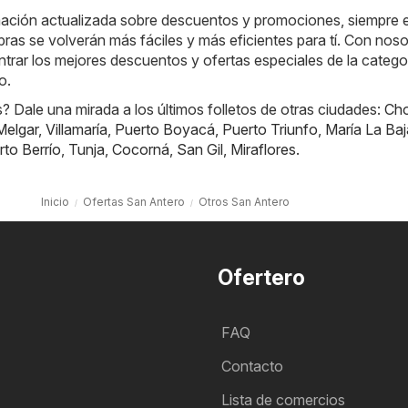
rmación actualizada sobre descuentos y promociones, siempre 
ras se volverán más fáciles y más eficientes para tí. Con noso
rar los mejores descuentos y ofertas especiales de la catego
o.
 Dale una mirada a los últimos folletos de otras ciudades:
Ch
Melgar
,
Villamaría
,
Puerto Boyacá
,
Puerto Triunfo
,
María La Baj
rto Berrío
,
Tunja
,
Cocorná
,
San Gil
,
Miraflores
.
Inicio
Ofertas San Antero
Otros San Antero
Ofertero
FAQ
Contacto
Lista de comercios