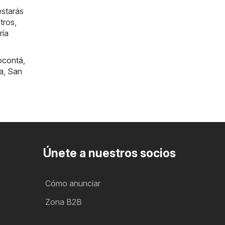
estarás
tros,
ría
ocontá
,
a
,
San
Únete a nuestros socios
Cómo anunciar
Zona B2B