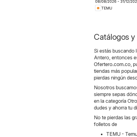
08/08/2026 - 31/12/20
Colombia
TEMU
Catálogos y 
Si estás buscando l
Antero, entonces es
Ofertero.com.co
, 
tiendas más popular
pierdas ningún des
Nosotros buscamos l
siempre sepas dónd
en la categoría Otro
dudes y ahorra tu d
No te pierdas las g
folletos de
TEMU - Temu 